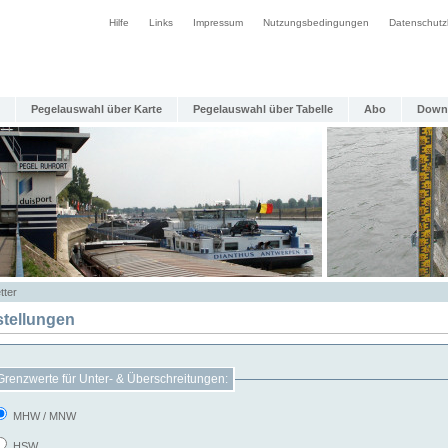
Hilfe
Links
Impressum
Nutzungsbedingungen
Datenschutz
Pegelauswahl über Karte
Pegelauswahl über Tabelle
Abo
Down
tter
stellungen
Grenzwerte für Unter- & Überschreitungen:
MHW / MNW
HSW