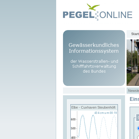
Start
Newsle
Ein
Elbe - Cuxhaven Steubenhöft