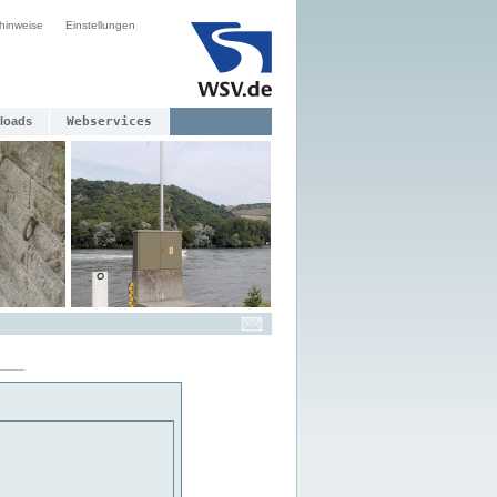
hinweise
Einstellungen
loads
Webservices