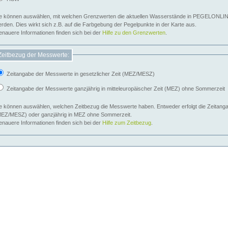
e können auswählen, mit welchen Grenzwerten die aktuellen Wasserstände in PEGELONLIN
werden. Dies wirkt sich z.B. auf die Farbgebung der Pegelpunkte in der Karte aus.
nauere Informationen finden sich bei der
Hilfe zu den Grenzwerten
.
Zeitbezug der Messwerte:
Zeitangabe der Messwerte in gesetzlicher Zeit (MEZ/MESZ)
Zeitangabe der Messwerte ganzjährig in mitteleuropäischer Zeit (MEZ) ohne Sommerzeit
e können auswählen, welchen Zeitbezug die Messwerte haben. Entweder erfolgt die Zeitangab
EZ/MESZ) oder ganzjährig in MEZ ohne Sommerzeit.
nauere Informationen finden sich bei der
Hilfe zum Zeitbezug
.