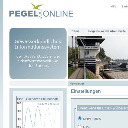
Hilfe
Link
Start
Pegelauswahl über Karte
Newsletter
Einstellungen
Elbe - Cuxhaven Steubenhöft
Grenzwerte für Unter- & Übersc
MHW / MNW
HSW