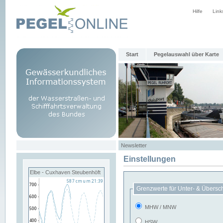
Hilfe
Link
Start
Pegelauswahl über Karte
Newsletter
Einstellungen
Elbe - Cuxhaven Steubenhöft
Grenzwerte für Unter- & Übersc
MHW / MNW
HSW