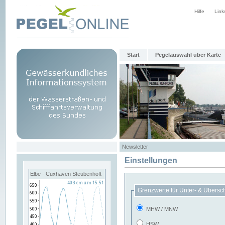
Hilfe
Link
Start
Pegelauswahl über Karte
Newsletter
Einstellungen
Elbe - Cuxhaven Steubenhöft
Grenzwerte für Unter- & Übersc
MHW / MNW
HSW