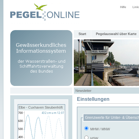
Hilfe
Link
Start
Pegelauswahl über Karte
Newsletter
Einstellungen
Elbe - Cuxhaven Steubenhöft
Grenzwerte für Unter- & Übersc
MHW / MNW
HSW