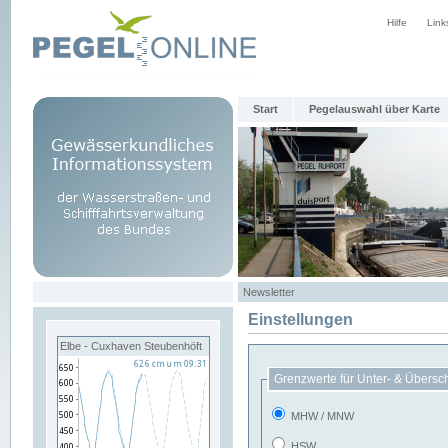
Hilfe
Link
Start
Pegelauswahl über Karte
Newsletter
Einstellungen
Elbe - Cuxhaven Steubenhöft
Grenzwerte für Unter- & Übersc
MHW / MNW
HSW