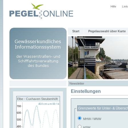
Hilfe
Link
Start
Pegelauswahl über Karte
Newsletter
Einstellungen
Elbe - Cuxhaven Steubenhöft
Grenzwerte für Unter- & Übersc
MHW / MNW
HSW