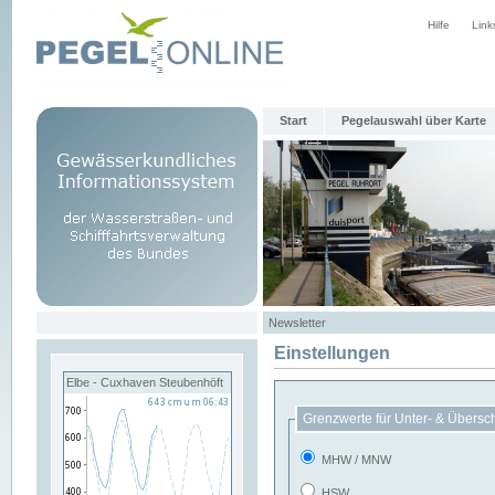
Hilfe
Link
Start
Pegelauswahl über Karte
Newsletter
Einstellungen
Elbe - Cuxhaven Steubenhöft
Grenzwerte für Unter- & Übersc
MHW / MNW
HSW