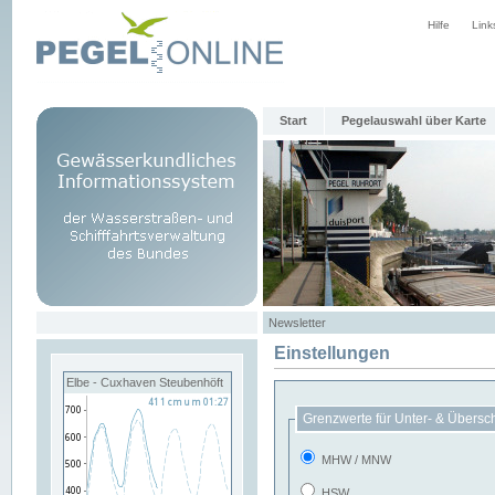
Hilfe
Link
Start
Pegelauswahl über Karte
Newsletter
Einstellungen
Elbe - Cuxhaven Steubenhöft
Grenzwerte für Unter- & Übersc
MHW / MNW
HSW