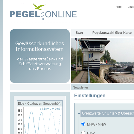
Hilfe
Link
Start
Pegelauswahl über Karte
Newsletter
Einstellungen
Elbe - Cuxhaven Steubenhöft
Grenzwerte für Unter- & Übersc
MHW / MNW
HSW