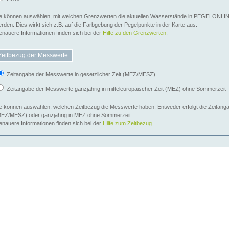
e können auswählen, mit welchen Grenzwerten die aktuellen Wasserstände in PEGELONLIN
werden. Dies wirkt sich z.B. auf die Farbgebung der Pegelpunkte in der Karte aus.
nauere Informationen finden sich bei der
Hilfe zu den Grenzwerten
.
Zeitbezug der Messwerte:
Zeitangabe der Messwerte in gesetzlicher Zeit (MEZ/MESZ)
Zeitangabe der Messwerte ganzjährig in mitteleuropäischer Zeit (MEZ) ohne Sommerzeit
e können auswählen, welchen Zeitbezug die Messwerte haben. Entweder erfolgt die Zeitangab
EZ/MESZ) oder ganzjährig in MEZ ohne Sommerzeit.
nauere Informationen finden sich bei der
Hilfe zum Zeitbezug
.