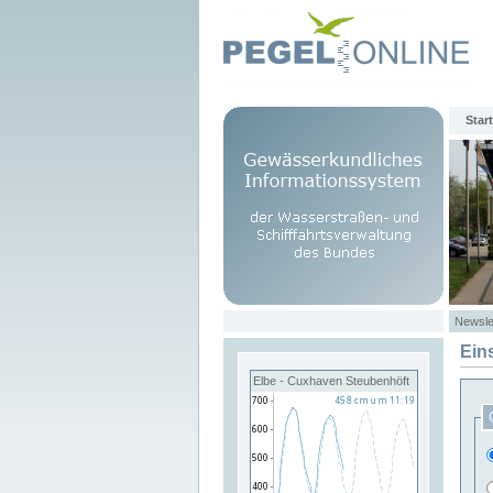
Start
Newsle
Ein
Elbe - Cuxhaven Steubenhöft