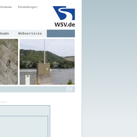
hinweise
Einstellungen
loads
Webservices