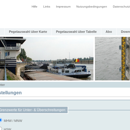
Hilfe
Links
Impressum
Nutzungsbedingungen
Datenschutz
Pegelauswahl über Karte
Pegelauswahl über Tabelle
Abo
Down
tter
stellungen
Grenzwerte für Unter- & Überschreitungen:
MHW / MNW
HSW