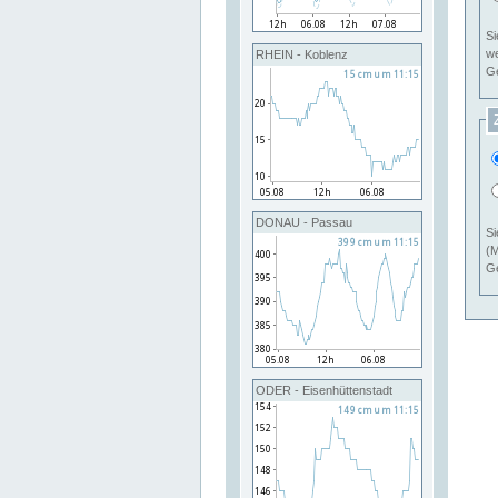
Si
RHEIN - Koblenz
Ge
DONAU - Passau
Si
(M
Ge
ODER - Eisenhüttenstadt