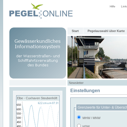
Hilfe
Link
Start
Pegelauswahl über Karte
Newsletter
Einstellungen
Elbe - Cuxhaven Steubenhöft
Grenzwerte für Unter- & Übersc
MHW / MNW
HSW