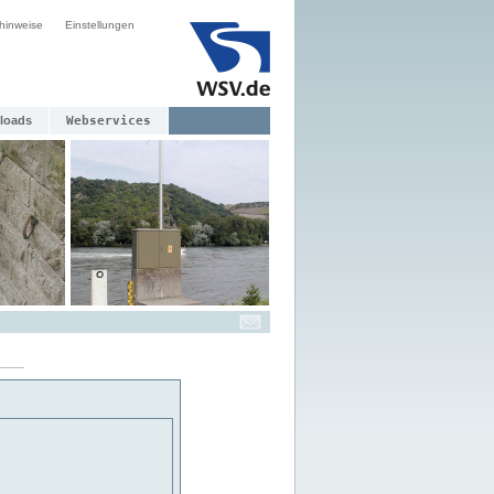
hinweise
Einstellungen
loads
Webservices