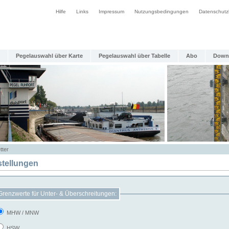
Hilfe
Links
Impressum
Nutzungsbedingungen
Datenschutz
Pegelauswahl über Karte
Pegelauswahl über Tabelle
Abo
Down
tter
stellungen
Grenzwerte für Unter- & Überschreitungen:
MHW / MNW
HSW