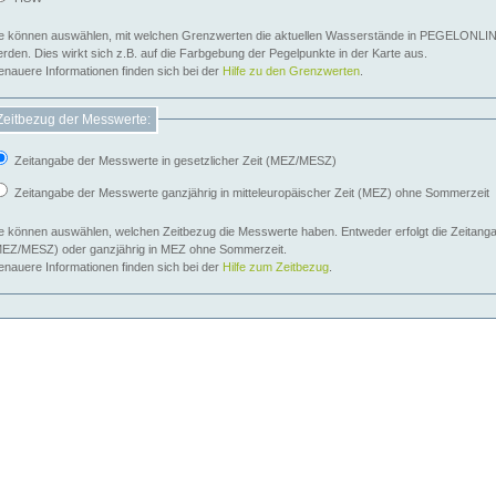
e können auswählen, mit welchen Grenzwerten die aktuellen Wasserstände in PEGELONLIN
werden. Dies wirkt sich z.B. auf die Farbgebung der Pegelpunkte in der Karte aus.
nauere Informationen finden sich bei der
Hilfe zu den Grenzwerten
.
Zeitbezug der Messwerte:
Zeitangabe der Messwerte in gesetzlicher Zeit (MEZ/MESZ)
Zeitangabe der Messwerte ganzjährig in mitteleuropäischer Zeit (MEZ) ohne Sommerzeit
e können auswählen, welchen Zeitbezug die Messwerte haben. Entweder erfolgt die Zeitangab
EZ/MESZ) oder ganzjährig in MEZ ohne Sommerzeit.
nauere Informationen finden sich bei der
Hilfe zum Zeitbezug
.