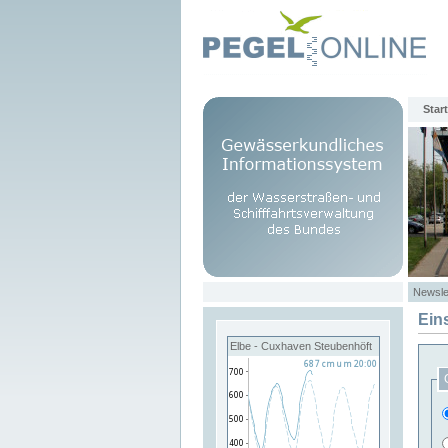
Start
Newsle
Ein
Elbe - Cuxhaven Steubenhöft