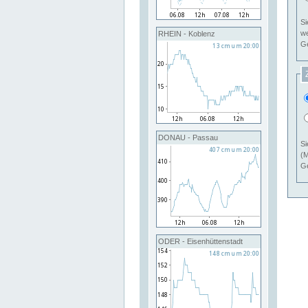
Si
RHEIN - Koblenz
Ge
DONAU - Passau
Si
(M
Ge
ODER - Eisenhüttenstadt