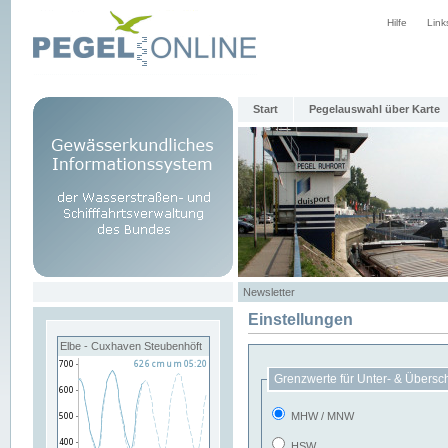
Hilfe
Link
Start
Pegelauswahl über Karte
Newsletter
Einstellungen
Elbe - Cuxhaven Steubenhöft
Grenzwerte für Unter- & Übersc
MHW / MNW
HSW