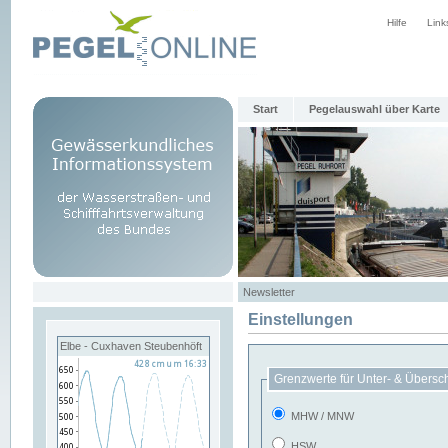
Hilfe
Link
Start
Pegelauswahl über Karte
Newsletter
Einstellungen
Elbe - Cuxhaven Steubenhöft
Grenzwerte für Unter- & Übersc
MHW / MNW
HSW