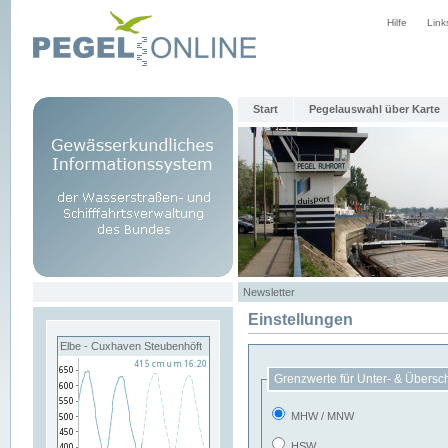
Hilfe
Link
Start
Pegelauswahl über Karte
Newsletter
Einstellungen
Elbe - Cuxhaven Steubenhöft
Grenzwerte für Unter- & Übersc
MHW / MNW
HSW