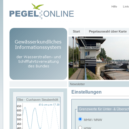
Hilfe
Link
Start
Pegelauswahl über Karte
Newsletter
Einstellungen
Elbe - Cuxhaven Steubenhöft
Grenzwerte für Unter- & Übersc
MHW / MNW
HSW