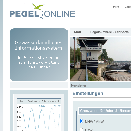
Hilfe
Link
Start
Pegelauswahl über Karte
Newsletter
Einstellungen
Elbe - Cuxhaven Steubenhöft
Grenzwerte für Unter- & Übersc
MHW / MNW
HSW