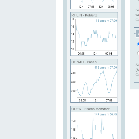
Si
RHEIN - Koblenz
Ge
DONAU - Passau
Si
(M
Ge
ODER - Eisenhüttenstadt