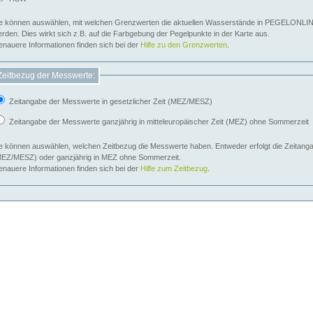
e können auswählen, mit welchen Grenzwerten die aktuellen Wasserstände in PEGELONLIN
werden. Dies wirkt sich z.B. auf die Farbgebung der Pegelpunkte in der Karte aus.
nauere Informationen finden sich bei der
Hilfe zu den Grenzwerten
.
Zeitbezug der Messwerte:
Zeitangabe der Messwerte in gesetzlicher Zeit (MEZ/MESZ)
Zeitangabe der Messwerte ganzjährig in mitteleuropäischer Zeit (MEZ) ohne Sommerzeit
e können auswählen, welchen Zeitbezug die Messwerte haben. Entweder erfolgt die Zeitangab
EZ/MESZ) oder ganzjährig in MEZ ohne Sommerzeit.
nauere Informationen finden sich bei der
Hilfe zum Zeitbezug
.