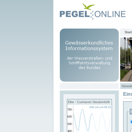
Start
Newsle
Ein
Elbe - Cuxhaven Steubenhöft