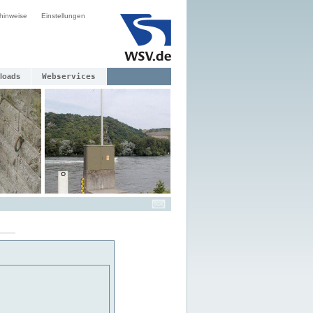
hinweise
Einstellungen
loads
Webservices