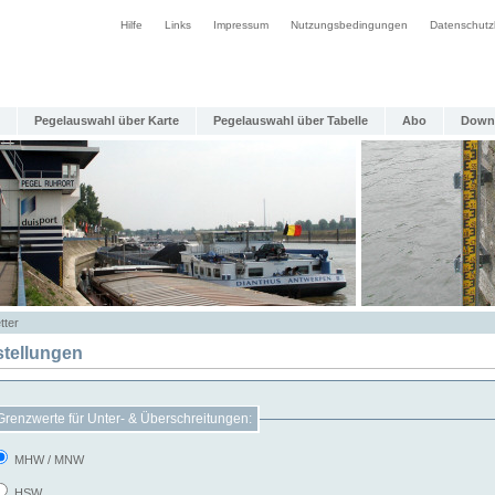
Hilfe
Links
Impressum
Nutzungsbedingungen
Datenschutz
Pegelauswahl über Karte
Pegelauswahl über Tabelle
Abo
Down
tter
stellungen
Grenzwerte für Unter- & Überschreitungen:
MHW / MNW
HSW