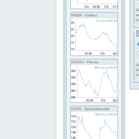
Si
RHEIN - Koblenz
Ge
DONAU - Passau
Si
(M
Ge
ODER - Eisenhüttenstadt