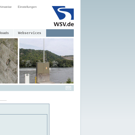
hinweise
Einstellungen
loads
Webservices