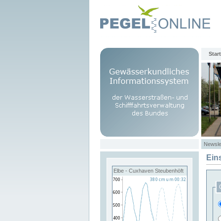
Start
Newsle
Ein
Elbe - Cuxhaven Steubenhöft