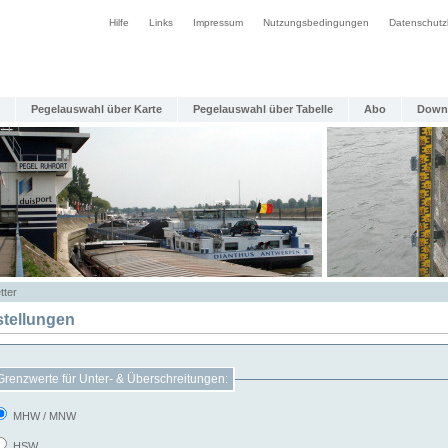
Hilfe
Links
Impressum
Nutzungsbedingungen
Datenschutz
Pegelauswahl über Karte
Pegelauswahl über Tabelle
Abo
Down
tter
stellungen
Grenzwerte für Unter- & Überschreitungen:
MHW / MNW
HSW