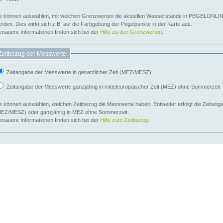
e können auswählen, mit welchen Grenzwerten die aktuellen Wasserstände in PEGELONLIN
werden. Dies wirkt sich z.B. auf die Farbgebung der Pegelpunkte in der Karte aus.
nauere Informationen finden sich bei der
Hilfe zu den Grenzwerten
.
Zeitbezug der Messwerte:
Zeitangabe der Messwerte in gesetzlicher Zeit (MEZ/MESZ)
Zeitangabe der Messwerte ganzjährig in mitteleuropäischer Zeit (MEZ) ohne Sommerzeit
e können auswählen, welchen Zeitbezug die Messwerte haben. Entweder erfolgt die Zeitangab
EZ/MESZ) oder ganzjährig in MEZ ohne Sommerzeit.
nauere Informationen finden sich bei der
Hilfe zum Zeitbezug
.