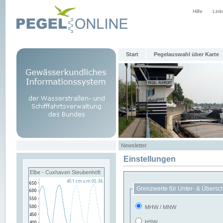
Hilfe
Link
Start
Pegelauswahl über Karte
Newsletter
Einstellungen
Elbe - Cuxhaven Steubenhöft
Grenzwerte für Unter- & Übersc
MHW / MNW
HSW