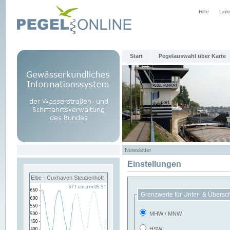
Hilfe
Link
Start
Pegelauswahl über Karte
Newsletter
Einstellungen
Elbe - Cuxhaven Steubenhöft
Grenzwerte für Unter- & Übersc
MHW / MNW
HSW