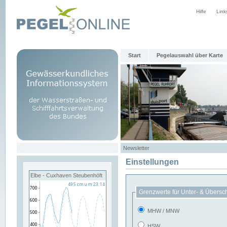
Hilfe
Link
Start
Pegelauswahl über Karte
Newsletter
Einstellungen
Elbe - Cuxhaven Steubenhöft
Grenzwerte für Unter- & Übersc
MHW / MNW
HSW