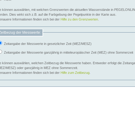
e können auswählen, mit welchen Grenzwerten die aktuellen Wasserstände in PEGELONLIN
werden. Dies wirkt sich z.B. auf die Farbgebung der Pegelpunkte in der Karte aus.
nauere Informationen finden sich bei der
Hilfe zu den Grenzwerten
.
Zeitbezug der Messwerte:
Zeitangabe der Messwerte in gesetzlicher Zeit (MEZ/MESZ)
Zeitangabe der Messwerte ganzjährig in mitteleuropäischer Zeit (MEZ) ohne Sommerzeit
e können auswählen, welchen Zeitbezug die Messwerte haben. Entweder erfolgt die Zeitangab
EZ/MESZ) oder ganzjährig in MEZ ohne Sommerzeit.
nauere Informationen finden sich bei der
Hilfe zum Zeitbezug
.