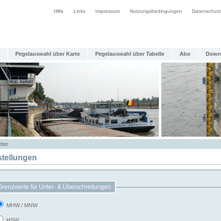
Hilfe
Links
Impressum
Nutzungsbedingungen
Datenschutz
Pegelauswahl über Karte
Pegelauswahl über Tabelle
Abo
Down
tter
stellungen
Grenzwerte für Unter- & Überschreitungen:
MHW / MNW
HSW