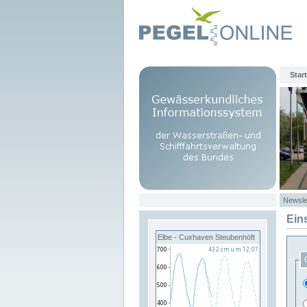
Start
Newsle
Ein
Elbe - Cuxhaven Steubenhöft