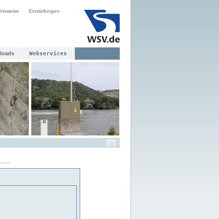
hinweise
Einstellungen
loads
Webservices