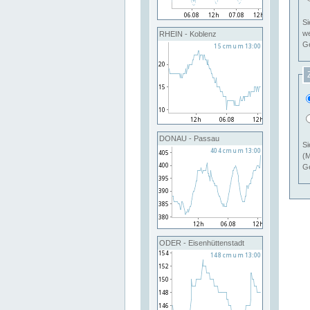
Si
RHEIN - Koblenz
Ge
DONAU - Passau
Si
(M
Ge
ODER - Eisenhüttenstadt