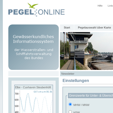
Hilfe
Link
Start
Pegelauswahl über Karte
Newsletter
Einstellungen
Elbe - Cuxhaven Steubenhöft
Grenzwerte für Unter- & Übersc
MHW / MNW
HSW