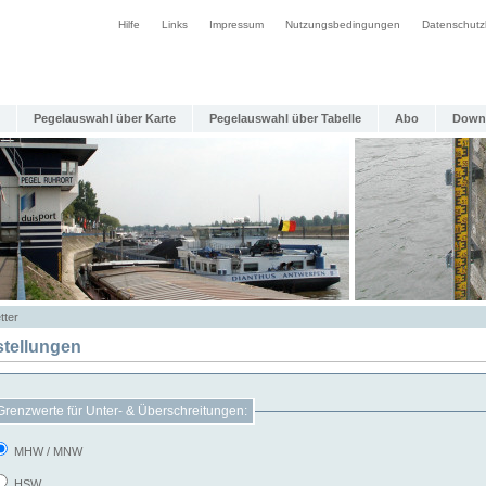
Hilfe
Links
Impressum
Nutzungsbedingungen
Datenschutz
Pegelauswahl über Karte
Pegelauswahl über Tabelle
Abo
Down
tter
stellungen
Grenzwerte für Unter- & Überschreitungen:
MHW / MNW
HSW