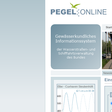
Start
Newsle
Ein
Elbe - Cuxhaven Steubenhöft