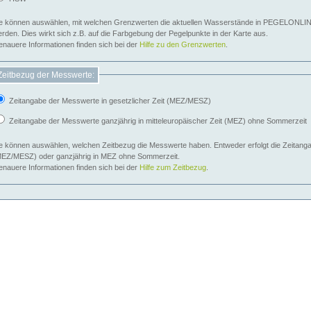
e können auswählen, mit welchen Grenzwerten die aktuellen Wasserstände in PEGELONLIN
werden. Dies wirkt sich z.B. auf die Farbgebung der Pegelpunkte in der Karte aus.
nauere Informationen finden sich bei der
Hilfe zu den Grenzwerten
.
Zeitbezug der Messwerte:
Zeitangabe der Messwerte in gesetzlicher Zeit (MEZ/MESZ)
Zeitangabe der Messwerte ganzjährig in mitteleuropäischer Zeit (MEZ) ohne Sommerzeit
e können auswählen, welchen Zeitbezug die Messwerte haben. Entweder erfolgt die Zeitangab
EZ/MESZ) oder ganzjährig in MEZ ohne Sommerzeit.
nauere Informationen finden sich bei der
Hilfe zum Zeitbezug
.