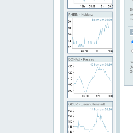
Si
RHEIN - Koblenz
Ge
DONAU - Passau
Si
(M
Ge
ODER - Eisenhüttenstadt