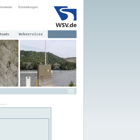
hinweise
Einstellungen
loads
Webservices