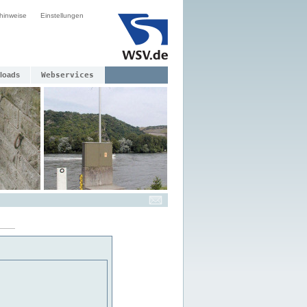
hinweise
Einstellungen
loads
Webservices