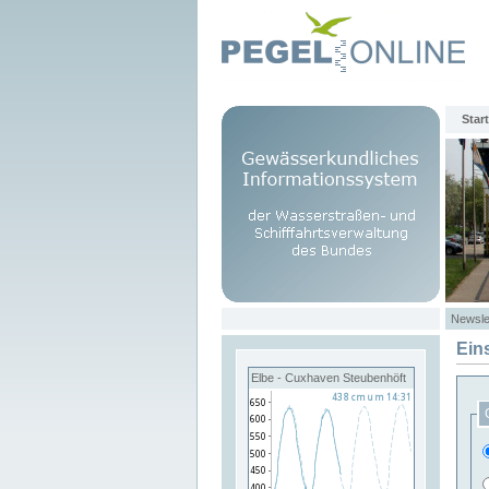
Start
Newsle
Ein
Elbe - Cuxhaven Steubenhöft