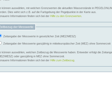
e können auswählen, mit welchen Grenzwerten die aktuellen Wasserstände in PEGELONLIN
werden. Dies wirkt sich z.B. auf die Farbgebung der Pegelpunkte in der Karte aus.
nauere Informationen finden sich bei der
Hilfe zu den Grenzwerten
.
Zeitbezug der Messwerte:
Zeitangabe der Messwerte in gesetzlicher Zeit (MEZ/MESZ)
Zeitangabe der Messwerte ganzjährig in mitteleuropäischer Zeit (MEZ) ohne Sommerzeit
e können auswählen, welchen Zeitbezug die Messwerte haben. Entweder erfolgt die Zeitangab
EZ/MESZ) oder ganzjährig in MEZ ohne Sommerzeit.
nauere Informationen finden sich bei der
Hilfe zum Zeitbezug
.