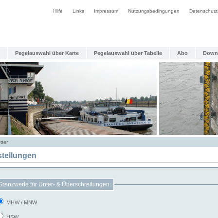
Hilfe
Links
Impressum
Nutzungsbedingungen
Datenschutz
Pegelauswahl über Karte
Pegelauswahl über Tabelle
Abo
Down
tter
stellungen
Grenzwerte für Unter- & Überschreitungen:
MHW / MNW
HSW