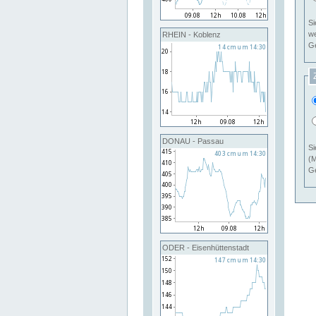
Si
RHEIN - Koblenz
Ge
DONAU - Passau
Si
(M
Ge
ODER - Eisenhüttenstadt