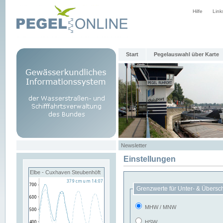
Hilfe
Link
Start
Pegelauswahl über Karte
Newsletter
Einstellungen
Elbe - Cuxhaven Steubenhöft
Grenzwerte für Unter- & Übersc
MHW / MNW
HSW