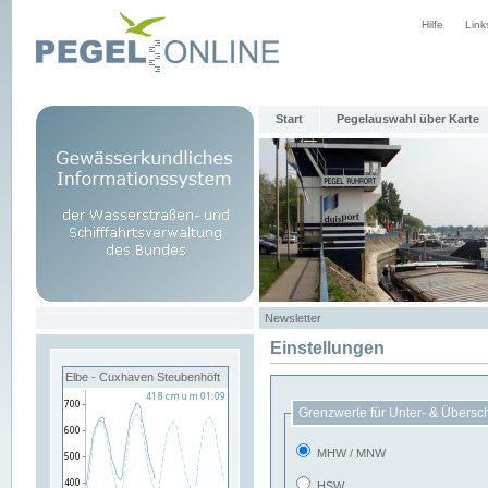
Hilfe
Link
Start
Pegelauswahl über Karte
Newsletter
Einstellungen
Elbe - Cuxhaven Steubenhöft
Grenzwerte für Unter- & Übersc
MHW / MNW
HSW