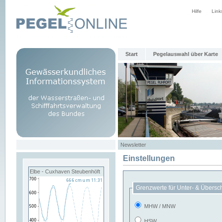
Hilfe
Link
Start
Pegelauswahl über Karte
Newsletter
Einstellungen
Elbe - Cuxhaven Steubenhöft
Grenzwerte für Unter- & Übersc
MHW / MNW
HSW