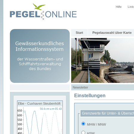
Hilfe
Link
Start
Pegelauswahl über Karte
Newsletter
Einstellungen
Elbe - Cuxhaven Steubenhöft
Grenzwerte für Unter- & Übersc
MHW / MNW
HSW