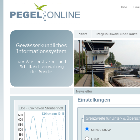
Hilfe
Link
Start
Pegelauswahl über Karte
Newsletter
Einstellungen
Elbe - Cuxhaven Steubenhöft
Grenzwerte für Unter- & Übersc
MHW / MNW
HSW