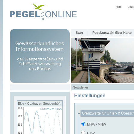
Hilfe
Link
Start
Pegelauswahl über Karte
Newsletter
Einstellungen
Elbe - Cuxhaven Steubenhöft
Grenzwerte für Unter- & Übersc
MHW / MNW
HSW