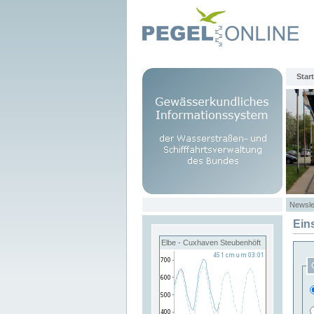
Start
Newsle
Ein
Elbe - Cuxhaven Steubenhöft