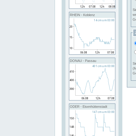
Si
RHEIN - Koblenz
Ge
DONAU - Passau
Si
(M
Ge
ODER - Eisenhüttenstadt