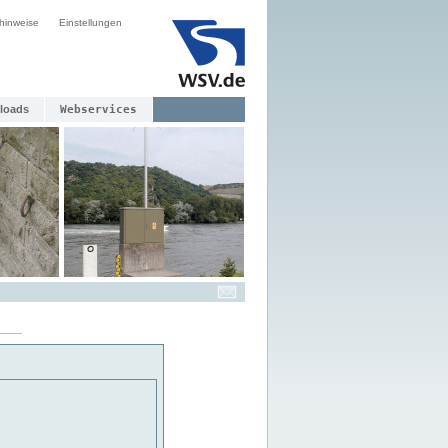
hinweise
Einstellungen
loads
Webservices