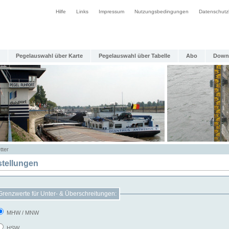
Hilfe
Links
Impressum
Nutzungsbedingungen
Datenschutz
Pegelauswahl über Karte
Pegelauswahl über Tabelle
Abo
Down
tter
stellungen
Grenzwerte für Unter- & Überschreitungen:
MHW / MNW
HSW