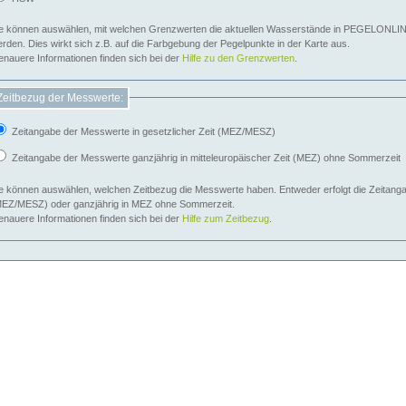
e können auswählen, mit welchen Grenzwerten die aktuellen Wasserstände in PEGELONLIN
werden. Dies wirkt sich z.B. auf die Farbgebung der Pegelpunkte in der Karte aus.
nauere Informationen finden sich bei der
Hilfe zu den Grenzwerten
.
Zeitbezug der Messwerte:
Zeitangabe der Messwerte in gesetzlicher Zeit (MEZ/MESZ)
Zeitangabe der Messwerte ganzjährig in mitteleuropäischer Zeit (MEZ) ohne Sommerzeit
e können auswählen, welchen Zeitbezug die Messwerte haben. Entweder erfolgt die Zeitangab
EZ/MESZ) oder ganzjährig in MEZ ohne Sommerzeit.
nauere Informationen finden sich bei der
Hilfe zum Zeitbezug
.