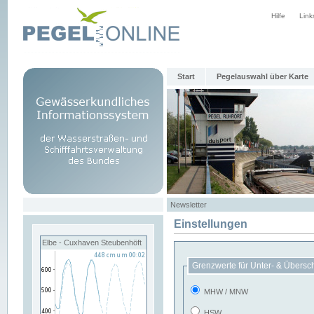
Hilfe
Link
Start
Pegelauswahl über Karte
Newsletter
Einstellungen
Elbe - Cuxhaven Steubenhöft
Grenzwerte für Unter- & Übersc
MHW / MNW
HSW