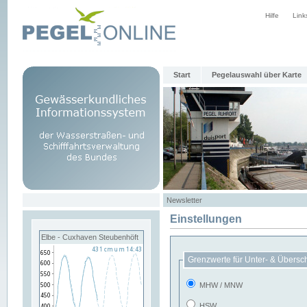
Hilfe
Link
Start
Pegelauswahl über Karte
Newsletter
Einstellungen
Elbe - Cuxhaven Steubenhöft
Grenzwerte für Unter- & Übersc
MHW / MNW
HSW