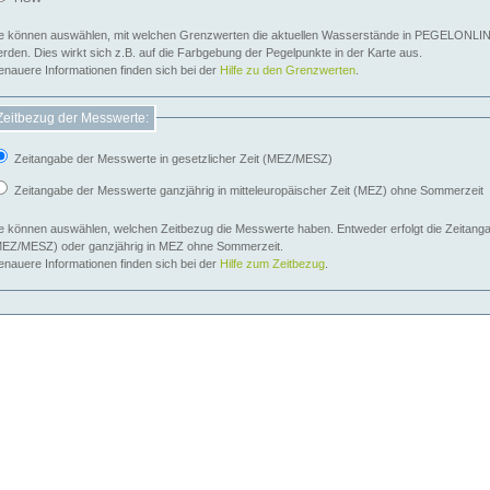
e können auswählen, mit welchen Grenzwerten die aktuellen Wasserstände in PEGELONLIN
werden. Dies wirkt sich z.B. auf die Farbgebung der Pegelpunkte in der Karte aus.
nauere Informationen finden sich bei der
Hilfe zu den Grenzwerten
.
Zeitbezug der Messwerte:
Zeitangabe der Messwerte in gesetzlicher Zeit (MEZ/MESZ)
Zeitangabe der Messwerte ganzjährig in mitteleuropäischer Zeit (MEZ) ohne Sommerzeit
e können auswählen, welchen Zeitbezug die Messwerte haben. Entweder erfolgt die Zeitangab
EZ/MESZ) oder ganzjährig in MEZ ohne Sommerzeit.
nauere Informationen finden sich bei der
Hilfe zum Zeitbezug
.