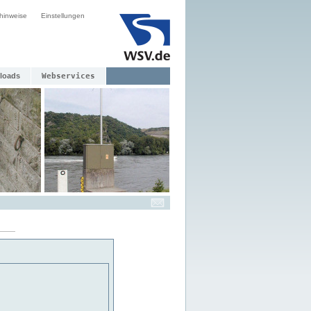
hinweise
Einstellungen
loads
Webservices