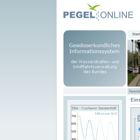
Start
Newsle
Ein
Elbe - Cuxhaven Steubenhöft