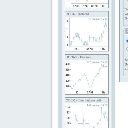
Si
RHEIN - Koblenz
Ge
DONAU - Passau
Si
(M
Ge
ODER - Eisenhüttenstadt