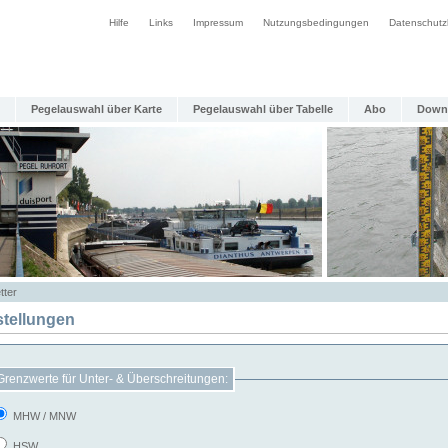
Hilfe
Links
Impressum
Nutzungsbedingungen
Datenschutz
Pegelauswahl über Karte
Pegelauswahl über Tabelle
Abo
Down
tter
stellungen
Grenzwerte für Unter- & Überschreitungen:
MHW / MNW
HSW