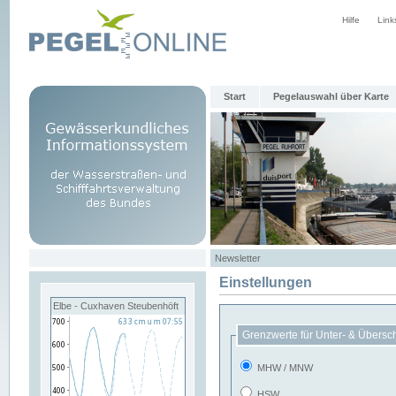
Hilfe
Link
Start
Pegelauswahl über Karte
Newsletter
Einstellungen
Elbe - Cuxhaven Steubenhöft
Grenzwerte für Unter- & Übersc
MHW / MNW
HSW