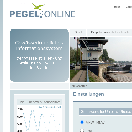
Hilfe
Link
Start
Pegelauswahl über Karte
Newsletter
Einstellungen
Elbe - Cuxhaven Steubenhöft
Grenzwerte für Unter- & Übersc
MHW / MNW
HSW