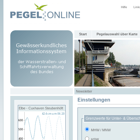
Hilfe
Link
Start
Pegelauswahl über Karte
Newsletter
Einstellungen
Elbe - Cuxhaven Steubenhöft
Grenzwerte für Unter- & Übersc
MHW / MNW
HSW