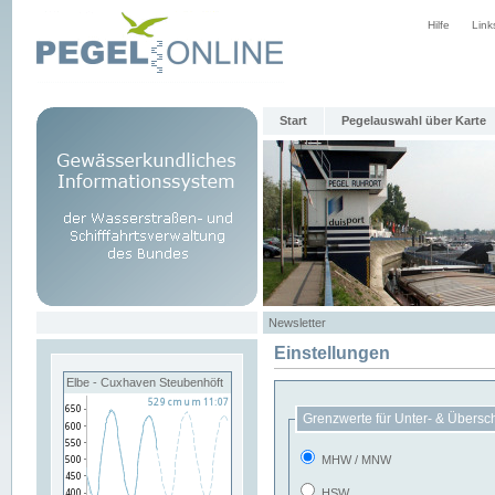
Hilfe
Link
Start
Pegelauswahl über Karte
Newsletter
Einstellungen
Elbe - Cuxhaven Steubenhöft
Grenzwerte für Unter- & Übersc
MHW / MNW
HSW