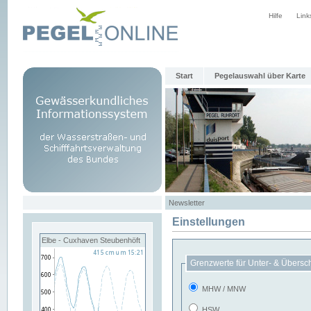
Hilfe
Link
Start
Pegelauswahl über Karte
Newsletter
Einstellungen
Elbe - Cuxhaven Steubenhöft
Grenzwerte für Unter- & Übersc
MHW / MNW
HSW