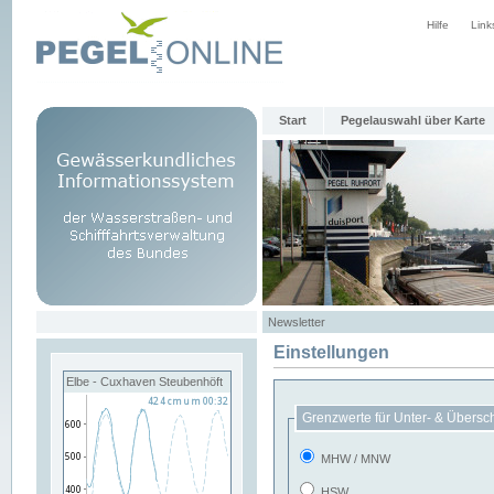
Hilfe
Link
Start
Pegelauswahl über Karte
Newsletter
Einstellungen
Elbe - Cuxhaven Steubenhöft
Grenzwerte für Unter- & Übersc
MHW / MNW
HSW