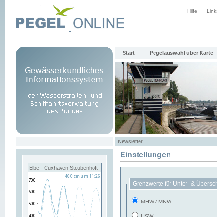
Hilfe
Link
Start
Pegelauswahl über Karte
Newsletter
Einstellungen
Elbe - Cuxhaven Steubenhöft
Grenzwerte für Unter- & Übersc
MHW / MNW
HSW