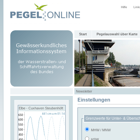
Hilfe
Link
Start
Pegelauswahl über Karte
Newsletter
Einstellungen
Elbe - Cuxhaven Steubenhöft
Grenzwerte für Unter- & Übersc
MHW / MNW
HSW