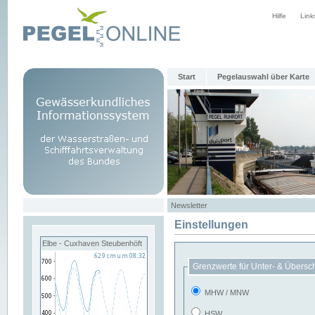
Hilfe
Link
Start
Pegelauswahl über Karte
Newsletter
Einstellungen
Elbe - Cuxhaven Steubenhöft
Grenzwerte für Unter- & Übersc
MHW / MNW
HSW