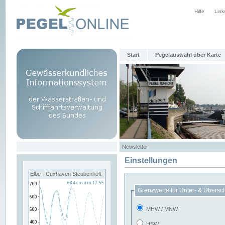
Hilfe
Link
Start
Pegelauswahl über Karte
Newsletter
Einstellungen
Elbe - Cuxhaven Steubenhöft
Grenzwerte für Unter- & Übersc
MHW / MNW
HSW