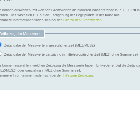
e können auswählen, mit welchen Grenzwerten die aktuellen Wasserstände in PEGELONLIN
werden. Dies wirkt sich z.B. auf die Farbgebung der Pegelpunkte in der Karte aus.
nauere Informationen finden sich bei der
Hilfe zu den Grenzwerten
.
Zeitbezug der Messwerte:
Zeitangabe der Messwerte in gesetzlicher Zeit (MEZ/MESZ)
Zeitangabe der Messwerte ganzjährig in mitteleuropäischer Zeit (MEZ) ohne Sommerzeit
e können auswählen, welchen Zeitbezug die Messwerte haben. Entweder erfolgt die Zeitangab
EZ/MESZ) oder ganzjährig in MEZ ohne Sommerzeit.
nauere Informationen finden sich bei der
Hilfe zum Zeitbezug
.