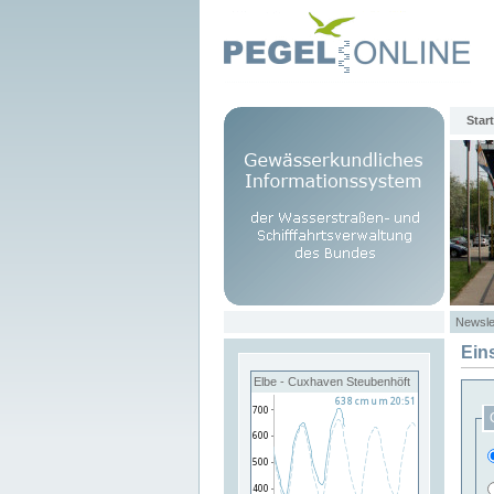
Start
Newsle
Ein
Elbe - Cuxhaven Steubenhöft