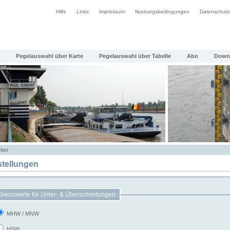
Hilfe
Links
Impressum
Nutzungsbedingungen
Datenschutz
Pegelauswahl über Karte
Pegelauswahl über Tabelle
Abo
Down
tter
stellungen
Grenzwerte für Unter- & Überschreitungen:
MHW / MNW
HSW