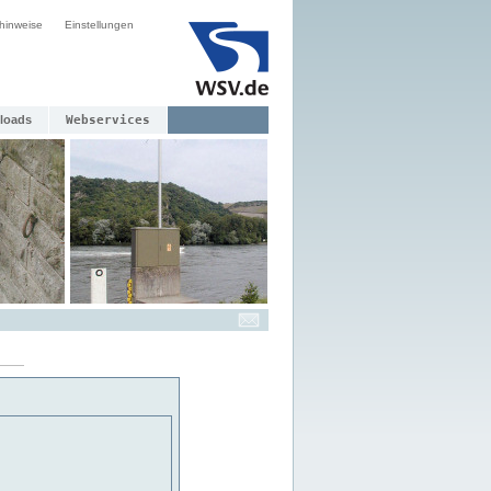
hinweise
Einstellungen
loads
Webservices