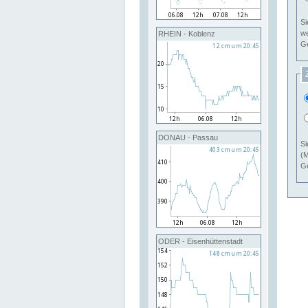
Si
RHEIN - Koblenz
Ge
DONAU - Passau
Si
(M
Ge
ODER - Eisenhüttenstadt