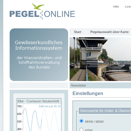
Hilfe
Link
Start
Pegelauswahl über Karte
Newsletter
Einstellungen
Elbe - Cuxhaven Steubenhöft
Grenzwerte für Unter- & Übersc
MHW / MNW
HSW