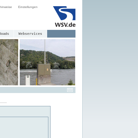
hinweise
Einstellungen
loads
Webservices