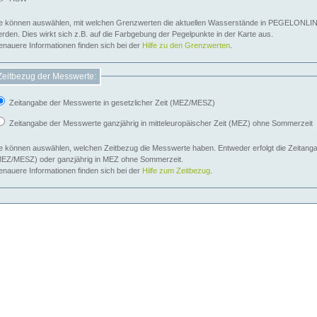
e können auswählen, mit welchen Grenzwerten die aktuellen Wasserstände in PEGELONLIN
werden. Dies wirkt sich z.B. auf die Farbgebung der Pegelpunkte in der Karte aus.
nauere Informationen finden sich bei der
Hilfe zu den Grenzwerten
.
Zeitbezug der Messwerte:
Zeitangabe der Messwerte in gesetzlicher Zeit (MEZ/MESZ)
Zeitangabe der Messwerte ganzjährig in mitteleuropäischer Zeit (MEZ) ohne Sommerzeit
e können auswählen, welchen Zeitbezug die Messwerte haben. Entweder erfolgt die Zeitangab
EZ/MESZ) oder ganzjährig in MEZ ohne Sommerzeit.
nauere Informationen finden sich bei der
Hilfe zum Zeitbezug
.