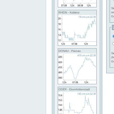
Si
RHEIN - Koblenz
Ge
DONAU - Passau
Si
(M
Ge
ODER - Eisenhüttenstadt