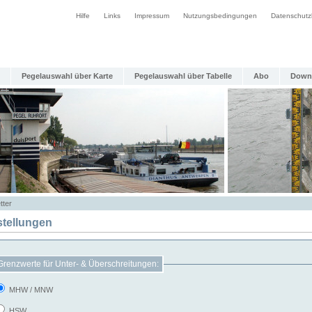
Hilfe
Links
Impressum
Nutzungsbedingungen
Datenschutz
Pegelauswahl über Karte
Pegelauswahl über Tabelle
Abo
Down
tter
stellungen
Grenzwerte für Unter- & Überschreitungen:
MHW / MNW
HSW