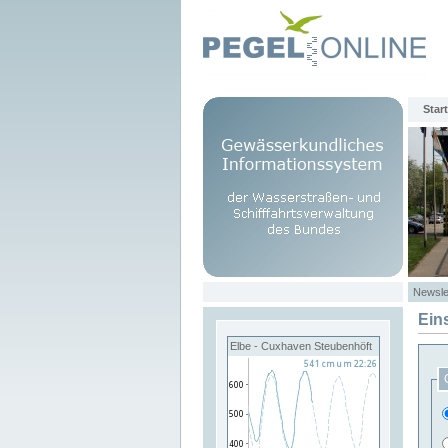
Start
Newsle
Ein
Elbe - Cuxhaven Steubenhöft